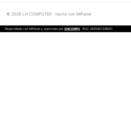
© 2026 LH COMPUTER · hecho con MiPanel
Desarrollado con MiPanel y soportado por
GNCOMPU
· RUC: 0920457249001